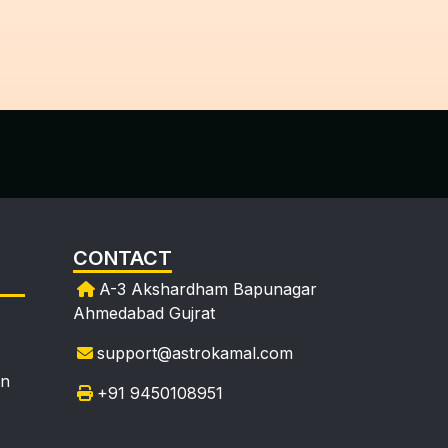
CONTACT
A-3 Akshardham Bapunagar
Ahmedabad Gujrat
support@astrokamal.com
on
+91 9450108951